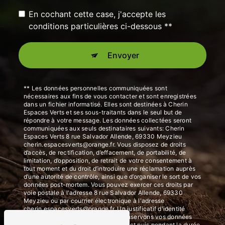
En cochant cette case, j'accepte les
conditions particulières ci-dessous **
Envoyer
** Les données personnelles communiquées sont
nécessaires aux fins de vous contacter et sont enregistrées
dans un fichier informatisé. Elles sont destinées à Cherin
Espaces Verts et ses sous-traitants dans le seul but de
répondre à votre message. Les données collectées seront
communiquées aux seuls destinataires suivants: Cherin
Espaces Verts 8 rue Salvador Allende, 69330 Meyzieu
cherin.espacesverts@orange.fr. Vous disposez de droits
d’accès, de rectification, d’effacement, de portabilité, de
limitation, d’opposition, de retrait de votre consentement à
tout moment et du droit d’introduire une réclamation auprès
d’une autorité de contrôle, ainsi que d’organiser le sort de vos
données post-mortem. Vous pouvez exercer ces droits par
voie postale à l'adresse 8 rue Salvador Allende, 69330
Meyzieu ou par courrier électronique à l'adresse
cherin.espacesverts@orange.fr. Un justificatif d'identité
pourra vous être demandé. Nous conservons vos données
pendant la période de prise de contact puis pendant la durée