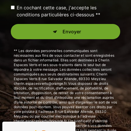
En cochant cette case, j'accepte les
conditions particulières ci-dessous **
Envoyer
** Les données personnelles communiquées sont
nécessaires aux fins de vous contacter et sont enregistrées
dans un fichier informatisé. Elles sont destinées à Cherin
Espaces Verts et ses sous-traitants dans le seul but de
répondre à votre message. Les données collectées seront
communiquées aux seuls destinataires suivants: Cherin
Espaces Verts 8 rue Salvador Allende, 69330 Meyzieu
cherin.espacesverts@orange.fr. Vous disposez de droits
d’accès, de rectification, d’effacement, de portabilité, de
limitation, d’opposition, de retrait de votre consentement à
tout moment et du droit d’introduire une réclamation auprès
d’une autorité de contrôle, ainsi que d’organiser le sort de vos
données post-mortem. Vous pouvez exercer ces droits par
voie postale à l'adresse 8 rue Salvador Allende, 69330
Meyzieu ou par courrier électronique à l'adresse
cherin.espacesverts@orange.fr. Un justificatif d'identité
pourra vous être demandé. Nous conservons vos données
pendant la période de prise de contact puis pendant la durée