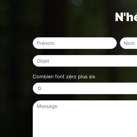
N'h
Combien font zéro plus six