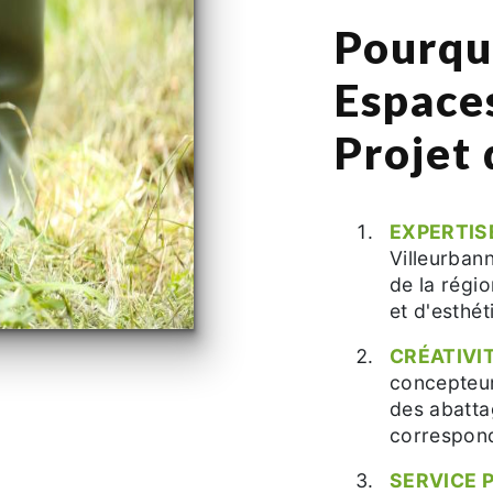
Pourqu
Espace
Projet
EXPERTIS
Villeurban
de la régio
et d'esthét
CRÉATIVIT
concepteur
des abatta
correspond
SERVICE 