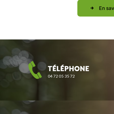
En sav
TÉLÉPHONE
04 72 05 35 72