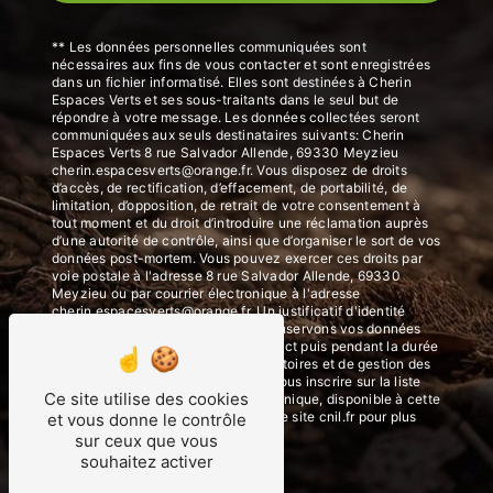
** Les données personnelles communiquées sont
nécessaires aux fins de vous contacter et sont enregistrées
dans un fichier informatisé. Elles sont destinées à Cherin
Espaces Verts et ses sous-traitants dans le seul but de
répondre à votre message. Les données collectées seront
communiquées aux seuls destinataires suivants: Cherin
Espaces Verts 8 rue Salvador Allende, 69330 Meyzieu
cherin.espacesverts@orange.fr. Vous disposez de droits
d’accès, de rectification, d’effacement, de portabilité, de
limitation, d’opposition, de retrait de votre consentement à
tout moment et du droit d’introduire une réclamation auprès
d’une autorité de contrôle, ainsi que d’organiser le sort de vos
données post-mortem. Vous pouvez exercer ces droits par
voie postale à l'adresse 8 rue Salvador Allende, 69330
Meyzieu ou par courrier électronique à l'adresse
cherin.espacesverts@orange.fr. Un justificatif d'identité
pourra vous être demandé. Nous conservons vos données
pendant la période de prise de contact puis pendant la durée
de prescription légale aux fins probatoires et de gestion des
contentieux. Vous avez le droit de vous inscrire sur la liste
Ce site utilise des cookies
d'opposition au démarchage téléphonique, disponible à cette
adresse:
Bloctel.gouv.fr
. Consultez le site cnil.fr pour plus
et vous donne le contrôle
d’informations sur vos droits.
sur ceux que vous
souhaitez activer