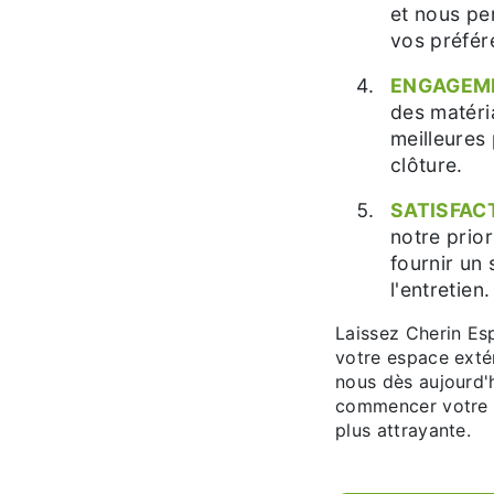
et nous pe
vos préfér
ENGAGEME
des matéri
meilleures 
clôture.
SATISFACT
notre prio
fournir un 
l'entretien.
Laissez Cherin Esp
votre espace extér
nous dès aujourd'h
commencer votre v
plus attrayante.