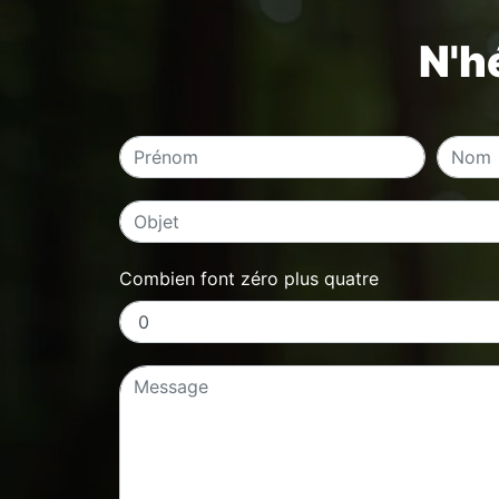
N'h
Combien font zéro plus quatre