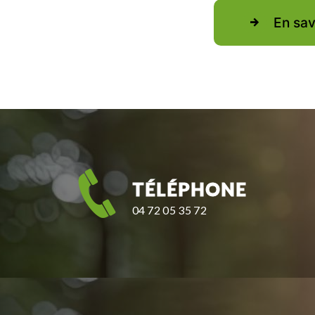
En sav
TÉLÉPHONE
04 72 05 35 72