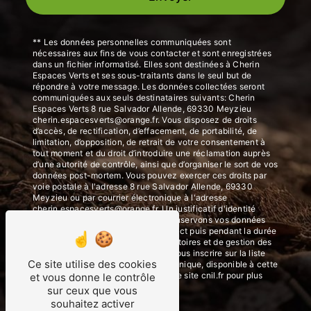
** Les données personnelles communiquées sont
nécessaires aux fins de vous contacter et sont enregistrées
dans un fichier informatisé. Elles sont destinées à Cherin
Espaces Verts et ses sous-traitants dans le seul but de
répondre à votre message. Les données collectées seront
communiquées aux seuls destinataires suivants: Cherin
Espaces Verts 8 rue Salvador Allende, 69330 Meyzieu
cherin.espacesverts@orange.fr. Vous disposez de droits
d’accès, de rectification, d’effacement, de portabilité, de
limitation, d’opposition, de retrait de votre consentement à
tout moment et du droit d’introduire une réclamation auprès
d’une autorité de contrôle, ainsi que d’organiser le sort de vos
données post-mortem. Vous pouvez exercer ces droits par
voie postale à l'adresse 8 rue Salvador Allende, 69330
Meyzieu ou par courrier électronique à l'adresse
cherin.espacesverts@orange.fr. Un justificatif d'identité
pourra vous être demandé. Nous conservons vos données
pendant la période de prise de contact puis pendant la durée
de prescription légale aux fins probatoires et de gestion des
contentieux. Vous avez le droit de vous inscrire sur la liste
Ce site utilise des cookies
d'opposition au démarchage téléphonique, disponible à cette
adresse:
Bloctel.gouv.fr
. Consultez le site cnil.fr pour plus
et vous donne le contrôle
d’informations sur vos droits.
sur ceux que vous
souhaitez activer